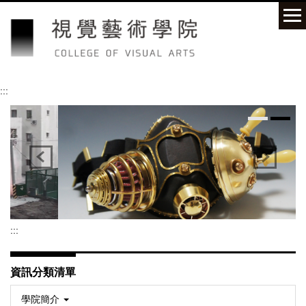
跳
到
主
要
內
容
:::
區
:::
資訊分類清單
學院簡介