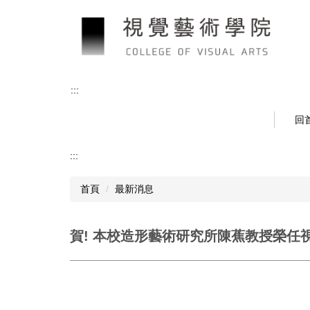
跳
到
主
要
內
容
:::
區
回
:::
首頁
最新消息
賀! 本校造形藝術研究所陳蕉教授榮任