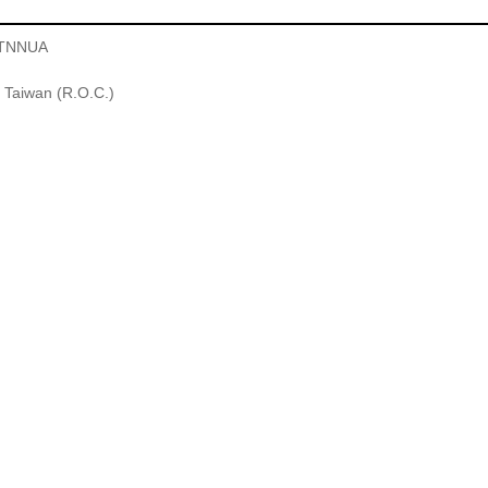
, TNNUA
5 Taiwan (R.O.C.)