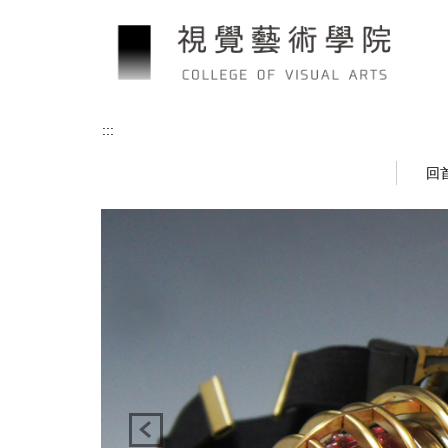
跳
到
主
要
內
容
:::
區
回