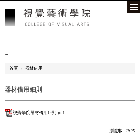
跳
到
主
要
內
容
:::
區
:::
首頁
器材借用
器材借用細則
視覺學院器材借用細則.pdf
瀏覽數:
2699