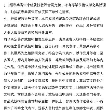
(二)經專業審查小組及院教評會認定後，確有專業學術依據之具體理
由，動搖該專業審查可信度與正確性之情事。
七、經複審通過升等者，本院應將初審單位及院教評會評審成績、
會議紀錄、教評會召集人綜合報告，連同著作（作品）及升等有關
之個人履歷資料送校教評會決審。
前項所定著作或技術報告至多五件，應為送審人取得前一等級教師
資格後之著作或技術報告，並自行擇一為代表作，其餘列為參考
作；其屬系列之相關研究者，得合併為代表作。以作品升等者，至
多五式，應為升等申請人取得前一等級教師資格後及送審前七年內
之作品。但升等申請人曾於前述期限內懷孕或生產者，得申請延長
前述年限二年。送審之專門著作、作品或技術報告應有申請升等人
個人之原創性；以外文撰寫者，應附具中文摘要，其以英文以外之
外文撰寫者，該著作全文應翻譯為中文或英文，且翻譯本應符合論
文格式。前經送審不合格者，重新提出申請時，其送審專門著作、
作品或技術報告應增加或更換一件以上，曾為代表作送審者，不得
再作升等時之代表作。送審人曾於境外擔任專任教師之年資，經採