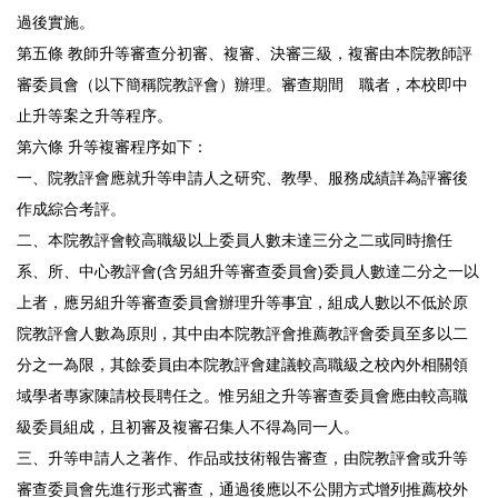
過後實施。
第五條 教師升等審查分初審、複審、決審三級，複審由本院教師評
審委員會（以下簡稱院教評會）辦理。審查期間離職者，本校即中
止升等案之升等程序。
第六條 升等複審程序如下：
一、院教評會應就升等申請人之研究、教學、服務成績詳為評審後
作成綜合考評。
二、本院教評會較高職級以上委員人數未達三分之二或同時擔任
系、所、中心教評會(含另組升等審查委員會)委員人數達二分之一以
上者，應另組升等審查委員會辦理升等事宜，組成人數以不低於原
院教評會人數為原則，其中由本院教評會推薦教評會委員至多以二
分之一為限，其餘委員由本院教評會建議較高職級之校內外相關領
域學者專家陳請校長聘任之。惟另組之升等審查委員會應由較高職
級委員組成，且初審及複審召集人不得為同一人。
三、升等申請人之著作、作品或技術報告審查，由院教評會或升等
審查委員會先進行形式審查，通過後應以不公開方式增列推薦校外