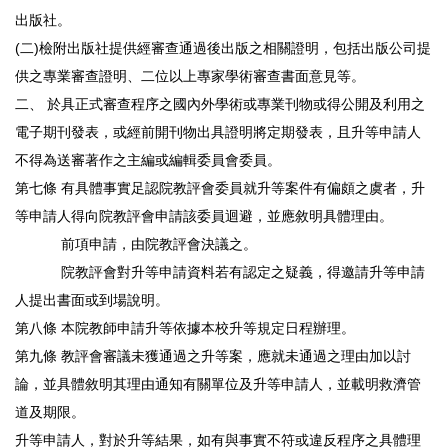
出版社。
(二)檢附出版社提供經審查通過後出版之相關證明，包括出版公司提
供之專業審查證明、二位以上專家學術審查書面意見等。
二、 於具正式審查程序之國內外學術或專業刊物或得公開及利用之
電子期刊發表，或經前開刊物出具證明將定期發表，且升等申請人
不得為送審著作之主編或編輯委員會委員。
第七條 有具體事實足認院教評會委員就升等案件有偏頗之虞者，升
等申請人得向院教評會申請該委員迴避，並應敘明具體理由。
前項申請，由院教評會決議之。
院教評會對升等申請資料若有認定之疑義，得邀請升等申請
人提出書面或到場說明。
第八條 本院教師申請升等依據本校升等規定日程辦理。
第九條 教評會審議未獲通過之升等案，應就未通過之理由加以討
論，並具體敘明其理由通知有關單位及升等申請人，並載明救濟管
道及期限。
升等申請人，對於升等結果，如有與事實不符或違反程序之具體理