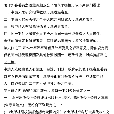
著作外審委員之遴選為顧及公平性與平衡性，依下列原則辦理：
一、申請人之研究指導教授，應迴避審查。
二、申請人代表著作之合著人或共同研究人，應迴避審查。
三、與申請人有親屬關係者，應迴避審查。
四、同一案件之審查委員避免均由同一學校或機構之人員擔任。
未依前項規定迴避審查者，其評審結果無效，應另行送審補足。
第六條之三 著作外審評審過程及外審委員之評審意見，除依規定提
供教師申訴受理機關及其他救濟機關外，應予保密，以維持評審之
公正性。
申請人或經由他人有請託、關說、利誘、威脅或其他干擾審查委員
或審查程序情節嚴重者，應即停止其升等審查程序，並通知申請
人，自通知日起二年內不受理其升等之申請。
第六條之四 送審之專門著作，應符合下列各款規定之一：
一、 為已出版公開發行或經出版社出具證明將出版公開發行之專書
(含專書論文)，應符合下列規定之一：
(一)出版社經校教評會認定屬國內外知名出版社或各領域具代表性之