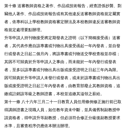
第十條 送審教師資格之著作、作品或技術報告，經查證係抄襲、剽
竊他人著作、作品或技術報告或有其他違反送審教師資格規定屬實
者，依專科以上學校教師資格審定辦法及本校教師違反送審教師資
格規定處理要點辦理。
升等申請人持刊物接受將定期發表之證明（以下簡稱接受函）送審
者，其代表作應自該專書或刊物出具接受函起一年內發表，並自發
行或發表之日起二個月內，將該專書或刊物送交學校查核並存檔；
其因不可歸責於升等申請人之事由，而未能於一年內發行或發表
者，至多以該專書或刊物出具出版或接受證明之日起三年內為限。
因可歸責於升等申請人未發行或發表，或未於該專書或刊物出具出
版或接受證明之日起三年內發表者，由教育部廢止其教師資格，追
繳或註銷該等級之教師證書，本校並追繳其溢領之薪給。
第十一條 八十六年三月二十一日教育人員任用條例修正施行前已取
得講師證書之現職人員，如任教年資未中斷，並具備舊制副教授申
請資格者，得申請升等副教授，但必須符合修正分級後副教授要求
水準，且審查程序仍應依本辦法辦理。