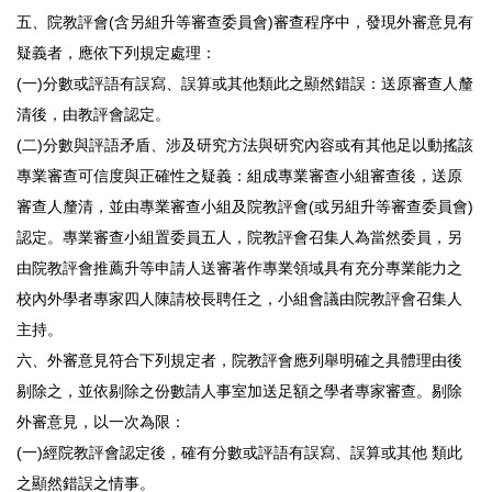
五、院教評會(含另組升等審查委員會)審查程序中，發現外審意見有
疑義者，應依下列規定處理：
(一)分數或評語有誤寫、誤算或其他類此之顯然錯誤：送原審查人釐
清後，由教評會認定。
(二)分數與評語矛盾、涉及研究方法與研究內容或有其他足以動搖該
專業審查可信度與正確性之疑義：組成專業審查小組審查後，送原
審查人釐清，並由專業審查小組及院教評會(或另組升等審查委員會)
認定。專業審查小組置委員五人，院教評會召集人為當然委員，另
由院教評會推薦升等申請人送審著作專業領域具有充分專業能力之
校內外學者專家四人陳請校長聘任之，小組會議由院教評會召集人
主持。
六、外審意見符合下列規定者，院教評會應列舉明確之具體理由後
剔除之，並依剔除之份數請人事室加送足額之學者專家審查。剔除
外審意見，以一次為限：
(一)經院教評會認定後，確有分數或評語有誤寫、誤算或其他 類此
之顯然錯誤之情事。