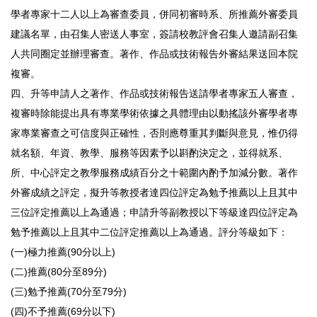
學者專家十二人以上為審查委員，併同初審時系、所推薦外審委員
建議名單，由召集人密送人事室，簽請校教評會召集人邀請副召集
人共同圈定並辦理審查。著作、作品或技術報告外審結果送回本院
複審。
四、升等申請人之著作、作品或技術報告送請學者專家五人審查，
複審時除能提出具有專業學術依據之具體理由以動搖該外審學者專
家專業審查之可信度與正確性，否則應尊重其判斷與意見，惟仍得
就名額、年資、教學、服務等因素予以斟酌決定之，並得就系、
所、中心評定之教學服務成績百分之十範圍內酌予加減分數。著作
外審成績之評定，擬升等教授者達四位評定為勉予推薦以上且其中
三位評定推薦以上為通過；申請升等副教授以下等級達四位評定為
勉予推薦以上且其中二位評定推薦以上為通過。評分等級如下：
(一)極力推薦(90分以上)
(二)推薦(80分至89分)
(三)勉予推薦(70分至79分)
(四)不予推薦(69分以下)