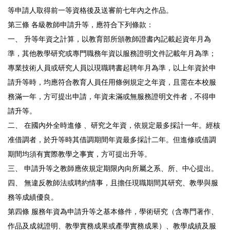
等申請人取得前一等資格後及送審前七年內之作品。
第三條 各級教師申請升等，應符合下列條款：
一、 升等年資之計算，以教育部所頒教師證書內記載起資年月為
準，其他教學研究或專門職務年資以服務證明文件記載年月為準；
專業技術人員或研究人員以現職聘書起聘年月為準，以上年資於申
請升等時，均應符合教育人員任用條例規定之年資，且需在本校服
務滿一年，方可提出申請，年資未滿或無服務證明文件者，不得申
請升等。
二、 在國內外全時進修 、研究之年資，依規定最多採計一年。經核
准借調者，於升等時其借調期間年資最多採計二年。但進修或借調
期間均須有實際教學之事實，方可提出升等。
三、 申請升等之教師應依規定期限內向所屬之系、所、中心提出。
四、 無違反教師法或聘約情事，且擔任現職期間其研究、教學與服
務等成績優良。
第四條 服務年資為申請升等之基本條件，學術研究（含專門著作、
作品及成就證明、教學實務成果或產學實務成果）、教學成績及服