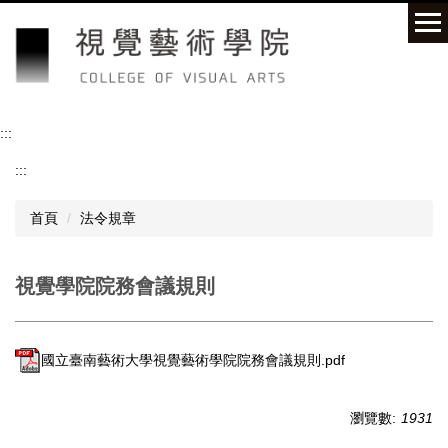
跳
到
主
要
內
容
:::
區
:::
首頁
法令規章
視覺學院院務會議規則
國立臺南藝術大學視覺藝術學院院務會議規則.pdf
瀏覽數:
1931